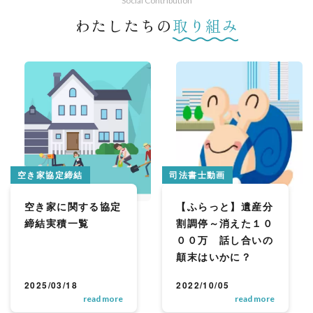
Social Contribution
わたしたちの
取り組み
空き家協定締結
司法書士動画
空き家に関する協定
【ふらっと】遺産分
締結実積一覧
割調停～消えた１０
００万 話し合いの
顛末はいかに？
2025/03/18
2022/10/05
read more
read more