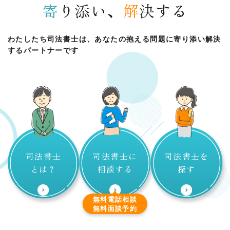
寄
り添い、
解
決する
わたしたち司法書士は、あなたの抱える問題に
寄り添い解決
するパートナーです
司法書士
司法書士に
司法書士を
とは？
相談する
探す
無料電話相談
無料面談予約