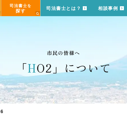
司法書士を
司法書士とは？
相談事例
探す
市民の皆様へ
「
H
O2」について
16