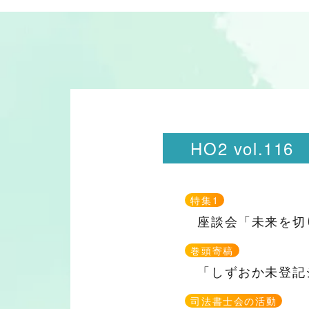
HO2 vol.116
特集1
座談会「未来を切
巻頭寄稿
「しずおか未登記
司法書士会の活動