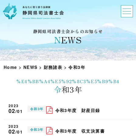
静岡県司法書士会からのお知らせ
N
EWS
Home
>
NEWS
>
財務諸表
>
令和3年
%E4%BB%A4%E5%92%8C3%E5%B9%B4
令和3年
2023
令和3年
02
令和3年度 財産目録
/01
2023
令和3年
02
令和3年度 収支決算書
/01