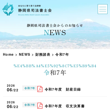
静岡県司法書士会からのお知らせ
N
EWS
Home
>
NEWS
>
財務諸表
>
令和7年
%E4%BB%A4%E5%92%8C7%E5%B9%B4
令和7年
2026
令和7年
06
令和7年度 財産目録
/22
2026
令和7年
06
令和7年度 収支決算書
/22