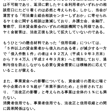
は不可能であり、返済に窮したヤミ金利用者がいずれかの相
談窓口にたどり着くのは必然と考えられる。しかし、当会が
運営する「司法書士総合相談センターしずおか」に寄せられ
るヤミ金に関する相談は激減しており、弁護士会、金融庁、
警察庁、日本貸金業会のいずれの相談機関でも同様である。
ヤミ金被害は、法改正後も決して拡大していないのである。
もうひとつの懸念材料であった「信用収縮」については、
「５件以上の貸金業者から借入れのある者」が減少する一方
で「借入件数１件」の者は４９２万人（平成１９年３月末）
から７９４万人（平成２４年３月末）へと増加しており、過
剰与信を防止しながらも必要な資金需要には積極的に応えて
いることが窺える。
また、事業資金への影響についても、資金繰りの悪化に喘ぐ
中小企業の８０％超が「本業不振のため」と分析されてお
り、「法改正の影響」と考えられる事案は全体の１％にも満
たない。
消費者信用でも、事業者信用でも、法改正と信用収縮との間
に因果関係はない。