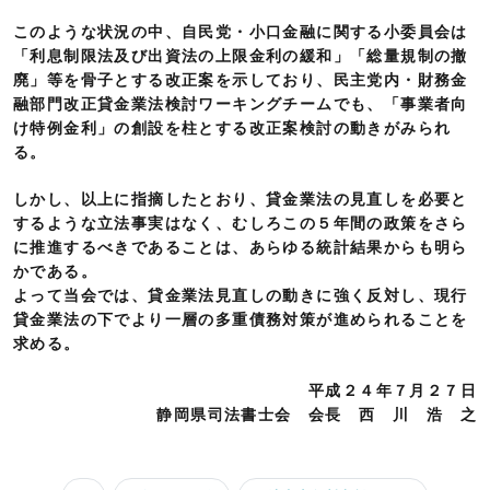
このような状況の中、自民党・小口金融に関する小委員会は
「利息制限法及び出資法の上限金利の緩和」「総量規制の撤
廃」等を骨子とする改正案を示しており、民主党内・財務金
融部門改正貸金業法検討ワーキングチームでも、「事業者向
け特例金利」の創設を柱とする改正案検討の動きがみられ
る。
しかし、以上に指摘したとおり、貸金業法の見直しを必要と
するような立法事実はなく、むしろこの５年間の政策をさら
に推進するべきであることは、あらゆる統計結果からも明ら
かである。
よって当会では、貸金業法見直しの動きに強く反対し、現行
貸金業法の下でより一層の多重債務対策が進められることを
求める。
平成２４年７月２７日
静岡県司法書士会 会長 西 川 浩 之