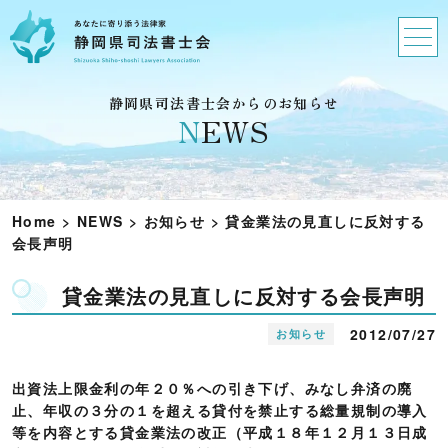
静岡県司法書士会からのお知らせ
N
EWS
Home
>
NEWS
>
お知らせ
>
貸金業法の見直しに反対する
会長声明
貸金業法の見直しに反対する会長声明
2012/07/27
お知らせ
出資法上限金利の年２０％への引き下げ、みなし弁済の廃
止、年収の３分の１を超える貸付を禁止する総量規制の導入
等を内容とする貸金業法の改正（平成１８年１２月１３日成