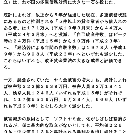
立）は、わが国の多重債務対策に大きな一石を投じた。
統計によれば、改正から５年が経過した現在、多重債務状態
にあるものと推測される「５件以上の貸金業者から借入れの
ある者」は１７１万人（平成１９年３月末）から４４万人
（平成２４年３月末）へと激減、「自己破産件数」はピーク
時の２４万件（平成１５年）から１０万件（平成２３年）
へ、「経済苦による年間の自殺者数」は１９７３人（平成１
９年）から９９８人（平成２３年）へといずれも減少した。
これらはいずれも、改正貸金業法の大きな成果と評価でき
る。
一方、懸念されていた「ヤミ金被害の増大」も、統計によれ
ば被害額３２２億３６３９万円、被害人員３２万１８４１
人、検挙人員１２４６人（いずれも平成１５年）がそれぞ
れ、１１７億５５１６万円、５万３３４人、６６６人（いず
れも平成２３年）とむしろ大きく減少した。
被害減少の原因として「ソフトヤミ金」化がしばしば指摘さ
れるが、仮に暴力的な取立がないとしても、平均値２２６
９％・中央値９１３％と集計される暴利を返済し続けること