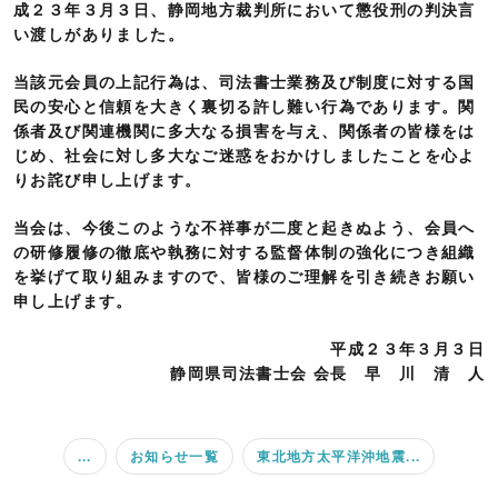
成２３年３月３日、静岡地方裁判所において懲役刑の判決言
い渡しがありました。
当該元会員の上記行為は、司法書士業務及び制度に対する国
民の安心と信頼を大きく裏切る許し難い行為であります。関
係者及び関連機関に多大なる損害を与え、関係者の皆様をは
じめ、社会に対し多大なご迷惑をおかけしましたことを心よ
りお詫び申し上げます。
当会は、今後このような不祥事が二度と起きぬよう、会員へ
の研修履修の徹底や執務に対する監督体制の強化につき組織
を挙げて取り組みますので、皆様のご理解を引き続きお願い
申し上げます。
平成２３年３月３日
静岡県司法書士会 会長 早 川 清 人
...
お知らせ一覧
東北地方太平洋沖地震...