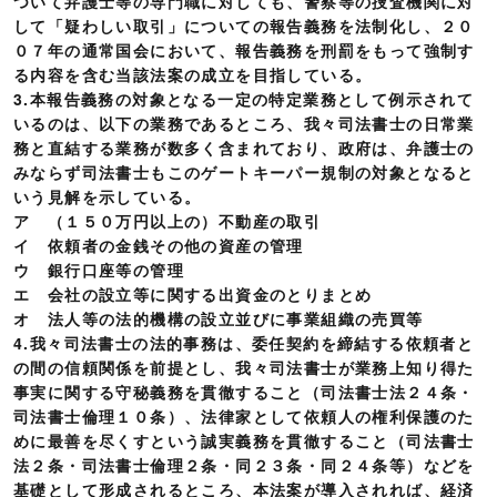
ついて弁護士等の専門職に対しても、警察等の捜査機関に対
して「疑わしい取引」についての報告義務を法制化し、２０
０７年の通常国会において、報告義務を刑罰をもって強制す
る内容を含む当該法案の成立を目指している。
3.本報告義務の対象となる一定の特定業務として例示されて
いるのは、以下の業務であるところ、我々司法書士の日常業
務と直結する業務が数多く含まれており、政府は、弁護士の
みならず司法書士もこのゲートキーパー規制の対象となると
いう見解を示している。
ア （１５０万円以上の）不動産の取引
イ 依頼者の金銭その他の資産の管理
ウ 銀行口座等の管理
エ 会社の設立等に関する出資金のとりまとめ
オ 法人等の法的機構の設立並びに事業組織の売買等
4.我々司法書士の法的事務は、委任契約を締結する依頼者と
の間の信頼関係を前提とし、我々司法書士が業務上知り得た
事実に関する守秘義務を貫徹すること（司法書士法２４条・
司法書士倫理１０条）、法律家として依頼人の権利保護のた
めに最善を尽くすという誠実義務を貫徹すること（司法書士
法２条・司法書士倫理２条・同２３条・同２４条等）などを
基礎として形成されるところ、本法案が導入されれば、経済