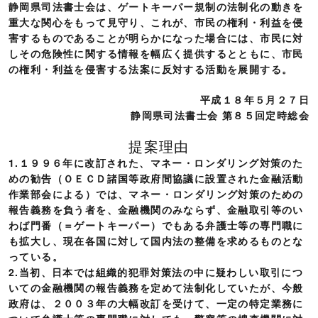
静岡県司法書士会は、ゲートキーパー規制の法制化の動きを
重大な関心をもって見守り、これが、市民の権利・利益を侵
害するものであることが明らかになった場合には、市民に対
しその危険性に関する情報を幅広く提供するとともに、市民
の権利・利益を侵害する法案に反対する活動を展開する。
平成１８年５月２７日
静岡県司法書士会 第８５回定時総会
提案理由
1.１９９６年に改訂された、マネー・ロンダリング対策のた
めの勧告（ＯＥＣＤ諸国等政府間協議に設置された金融活動
作業部会による）では、マネー・ロンダリング対策のための
報告義務を負う者を、金融機関のみならず、金融取引等のい
わば門番（＝ゲートキーパー）でもある弁護士等の専門職に
も拡大し、現在各国に対して国内法の整備を求めるものとな
っている。
2.当初、日本では組織的犯罪対策法の中に疑わしい取引につ
いての金融機関の報告義務を定めて法制化していたが、今般
政府は、２００３年の大幅改訂を受けて、一定の特定業務に