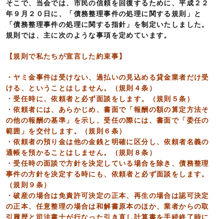
そこで、当会では、市民の信頼を回復するために、平成２２
年９月２０日に、「債務整理事件の処理に関する規則」と
「債務整理事件の処理に関する指針」を制定いたしました。
規則では、主に次のような事項を定めています。
【規則で私たちが宣言した約束事】
・ヤミ金事件は受けない、過払いの見込める貸金業者だけ受
ける、ということはしません。（規則４条）
・受任時に、依頼者と必ず面談をします。（規則５条）
・依頼者には、あらかじめ、書面で「報酬の額の算定方法そ
の他の報酬の基準」を示し、受任の際には、書面で「委任の
範囲」を交付します。（規則６条）
・依頼者の預り金は他の金銭と明確に区分し、依頼者名義の
通帳を預かることはしません。（規則８条）
・受任時の面談で方針を決定している場合を除き、債務整理
事件の方針を決定する時にも、依頼者と必ず面談をします。
（規則９条）
・破産の場合は免責許可決定の正本、再生の場合は認可決定
の正本、任意整理の場合は和解書原本のほか、業者からの取
引履歴と司法書士が行なった引き直し計算書を手続終了時に