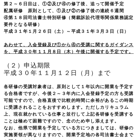
第２～６日目は、①②及び④の修了後、追って開催予定
配属研修 原則として、①及び②の修了後の連続６週間
④第１８回司法書士特別研修（簡裁訴訟代理等関係業務認定
要件となる研修）
平成３１年１月２６日（土）～平成３１年３月３日（日）
あわせて、入会登録及び①から④の受講に関するガイダンス
を、平成３０年１１月８日（木）午後に開催する予定です。
（２）申込期限
平成３０年１１月１２日（月）まで
各研修の受講対象者は、原則として１年以内に開業を予定す
る合格者ですが、今後２～３年内に入会登録予定の方も受講
可能ですので、合格直後で比較的時間に余裕があるこの時期
に受講されることをおすすめします。ただしカリキュラム
上、現在就かれている仕事と並行して上記各研修を受講する
ことは極めて困難ですので、念のため申し添えます。
なお、他県で開業を予定している方につきましては、研修の
実施要領が異なりますので、開業予定地の各司法書士会まで