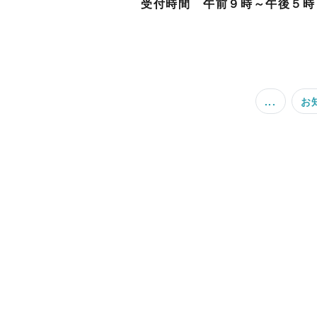
受付時間 午前９時～午後５時
...
お