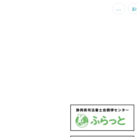
...
お