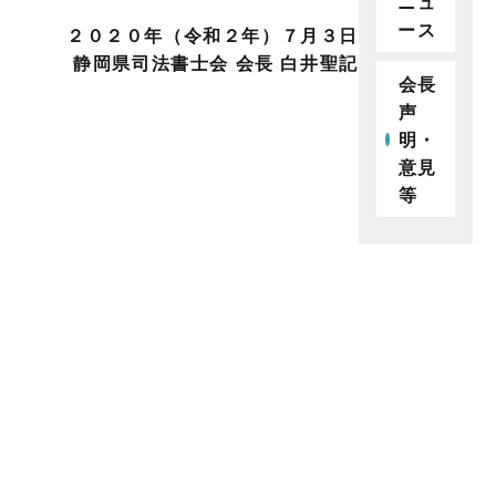
ニュ
ース
２０２０年（令和２年）７月３日
静岡県司法書士会 会長 白井聖記
会長
声
明・
意見
等