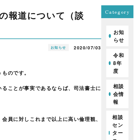
Category
の報道について（談
お知
らせ
2020/07/03
お知らせ
令和
8年
度
うものです。
相談
いることが事実であるならば、司法書士に
会情
報
相談
、会員に対しこれまで以上に高い倫理観、
セン
ター