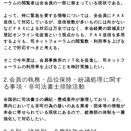
ーラムの閲覧者は全会員の一部に留まっている現状である。
よって、特に緊急を要する情報については、全会員にＦＡＸ
送信して対応しているが、送信枚数が多いものには向かない
などＦＡＸによる対応は万全ではなく、本会経費の節減及び
登記オンライン化促進という視点からも、ＦＡＸ送信を多用
するよりも、司ネットフォーラムの閲覧数・利用率を上げる
ことで対応すべきと考える。
そこで今年度は、会員事務所のＩＴ化を促進し、司ネットフ
ォーラムの利用率を上げることを検討実施したい。
2.会員の執務・品位保持・紛議処理に関す
る事項・非司法書士排除活動
全国的に司法書士の綱紀・懲戒案件が激増しており、また、
県内においても非司行為の疑いのある業者・団体等の情報が
本会に寄せられている現状にあるので、総務部の体制を一層
強化して対応したい。