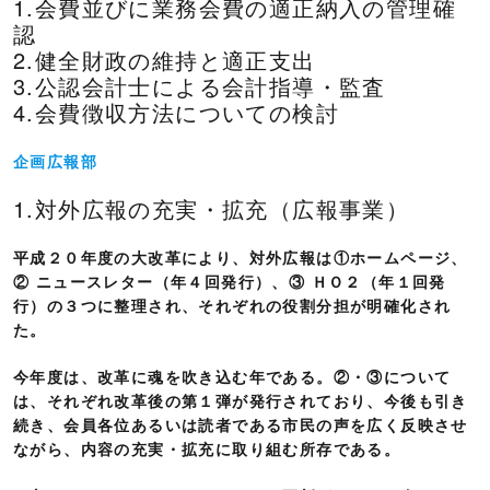
1.会費並びに業務会費の適正納入の管理確
認
2.健全財政の維持と適正支出
3.公認会計士による会計指導・監査
4.会費徴収方法についての検討
企画広報部
1.対外広報の充実・拡充（広報事業）
平成２０年度の大改革により、対外広報は①ホームページ、
② ニュースレター（年４回発行）、③ ＨＯ２（年１回発
行）の３つに整理され、それぞれの役割分担が明確化され
た。
今年度は、改革に魂を吹き込む年である。②・③について
は、それぞれ改革後の第１弾が発行されており、今後も引き
続き、会員各位あるいは読者である市民の声を広く反映させ
ながら、内容の充実・拡充に取り組む所存である。