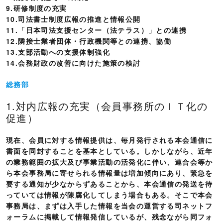
9.研修制度の充実
10.司法書士制度広報の推進と情報公開
11.「日本司法支援センター（法テラス）」との連携
12.隣接士業者団体・行政機関等との連携、協働
13.支部活動への支援体制強化
14.会務財政の改善に向けた施策の検討
総務部
1.対内広報の充実（会員事務所のＩＴ化の
促進）
現在、会員に対する情報提供は、毎月発行される本会通信に
書面を同封することを基本としている。しかしながら、近年
の業務範囲の拡大及び事業活動の活発化に伴い、連合会等か
ら本会事務局に寄せられる情報量は増加傾向にあり、緊急を
要する通知が少なからずあることから、本会通信の発送を待
っていては情報が陳腐化してしまう場合もある。そこで本会
事務局は、まずは入手した情報を当会の運営する司ネットフ
ォーラムに掲載して情報発信しているが、残念ながら同フォ