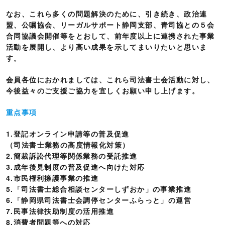
なお、これら多くの問題解決のために、引き続き、政治連
盟、公嘱協会、リーガルサポート静岡支部、青司協との５会
合同協議会開催等をとおして、前年度以上に連携された事業
活動を展開し、より高い成果を示してまいりたいと思いま
す。
会員各位におかれましては、これら司法書士会活動に対し、
今後益々のご支援ご協力を宜しくお願い申し上げます。
重点事項
1.登記オンライン申請等の普及促進
（司法書士業務の高度情報化対策）
2.簡裁訴訟代理等関係業務の受託推進
3.成年後見制度の普及促進へ向けた対応
4.市民権利擁護事業の推進
5.「司法書士総合相談センターしずおか」の事業推進
6.「静岡県司法書士会調停センターふらっと」の運営
7.民事法律扶助制度の活用推進
8.消費者問題等への対応