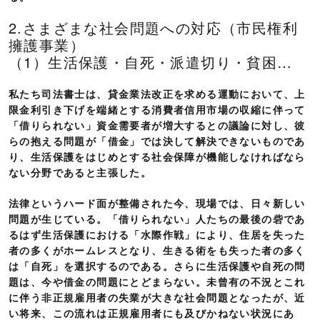
2.さまざまな社会問題への対応（市民権利
擁護事業）
（1）生活保護・自死・派遣切り・貧困…
私たち司法書士は、貸金業法改正を求める運動において、上
限金利引き下げを端緒とする消費者信用市場の収縮に伴って
「借りられない」資金需要者が増大するとの議論に対し、彼
らの抱える問題が「借金」では決して解決できないものであ
り、生活保護をはじめとする社会保障が機能しなければなら
ない分野であると主張した。
法律というハード面が整備された今、現場では、日々新しい
問題が生じている。「借りられない」人たちの最後の砦であ
るはず生活保護における「水際作戦」により、住居を失った
者の多くがホームレスとなり、生きる術をも失った者の多く
は「自死」を選択するのである。さらに生活保護や自死の問
題は、今や借金の問題にとどまらない。未曾有の不況とこれ
に伴う非正規雇用者の失業が大きな社会問題となったが、近
い将来、この流れは正規雇用者にも及びかねない状況にあ