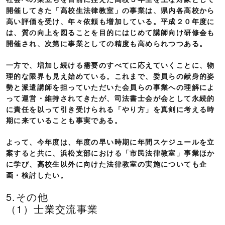
開催してきた「高校生法律教室」の事業は、県内各高校から
高い評価を受け、年々依頼も増加している。平成２０年度に
は、質の向上を図ることを目的にはじめて講師向け研修会も
開催され、次第に事業としての精度も高められつつある。
一方で、増加し続ける需要のすべてに応えていくことに、物
理的な限界も見え始めている。これまで、委員らの献身的姿
勢と派遣講師を担っていただいた会員らの事業への理解によ
って運営・維持されてきたが、司法書士会が会として永続的
に責任を以って引き受けられる「やり方」を真剣に考える時
期に来ていることも事実である。
よって、今年度は、年度の早い時期に年間スケジュールを立
案すると共に、浜松支部における「市民法律教室」事業ほか
に学び、高校生以外に向けた法律教室の実施についても企
画・検討したい。
5.その他
（1）士業交流事業