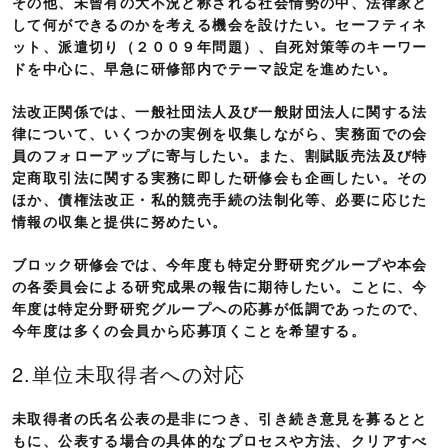
その他、未曾有の大不況と称される社会情勢の中、法律家と
して何ができるのかを考える機会を設けたい。セーフティネ
ット、派遣切り（２００９年問題）、自死対策等のキーワー
ドを中心に、早急に研修部内でテーマ設定を進めたい。
法改正関係では、一般社団法人及び一般財団法人に関する法
律について、いくつかの実例を収集しながら、実務面での会
員のフォローアップに寄与したい。また、割賦販売法及び特
定商取引法に関する実務に即した研修会も企画したい。その
ほか、債権法改正・私的競売手続の法制化等、必要に応じた
情報の収集と提供に努めたい。
ブロック研修会では、今年度も特定分野研究グループや本会
の各委員会による研究成果の報告に期待したい。ことに、今
年度は特定分野研究グループへの応募が低調であったので、
今年度は多くの会員から応募頂くことを希望する。
2.単位未取得者への対応
未取得者の氏名公表の是非につき、引き続き意見を募るとと
もに、公表する場合の具体的なプロセスや方法、クリアすべ