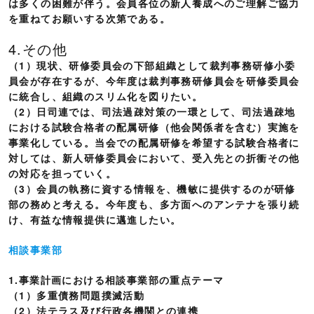
は多くの困難が伴う。会員各位の新人養成へのご理解ご協力
を重ねてお願いする次第である。
4.その他
（1）現状、研修委員会の下部組織として裁判事務研修小委
員会が存在するが、今年度は裁判事務研修員会を研修委員会
に統合し、組織のスリム化を図りたい。
（2）日司連では、司法過疎対策の一環として、司法過疎地
における試験合格者の配属研修（他会関係者を含む）実施を
事業化している。当会での配属研修を希望する試験合格者に
対しては、新人研修委員会において、受入先との折衝その他
の対応を担っていく。
（3）会員の執務に資する情報を、機敏に提供するのが研修
部の務めと考える。今年度も、多方面へのアンテナを張り続
け、有益な情報提供に邁進したい。
相談事業部
1.事業計画における相談事業部の重点テーマ
（1）多重債務問題撲滅活動
（2）法テラス及び行政各機関との連携