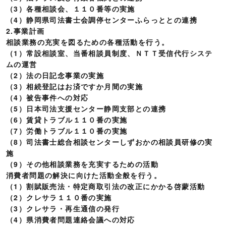
（3）各種相談会、１１０番等の実施
（4）静岡県司法書士会調停センターふらっととの連携
2.事業計画
相談業務の充実を図るための各種活動を行う。
（1）常設相談室、当番相談員制度、ＮＴＴ受信代行システ
ムの運営
（2）法の日記念事業の実施
（3）相続登記はお済ですか月間の実施
（4）被告事件への対応
（5）日本司法支援センター静岡支部との連携
（6）賃貸トラブル１１０番の実施
（7）労働トラブル１１０番の実施
（8）司法書士総合相談センターしずおかの相談員研修の実
施
（9）その他相談業務を充実するための活動
消費者問題の解決に向けた活動全般を行う。
（1）割賦販売法・特定商取引法の改正にかかる啓蒙活動
（2）クレサラ１１０番の実施
（3）クレサラ・再生通信の発行
（4）県消費者問題連絡会議への対応