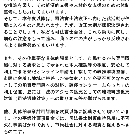
な推進を図り、その経済的支援や人材的な支援のための体制
整備にも尽力してまいります。
そして、本年度以降は、司法書士法改正へ向けた諸活動が佳
境に入るものと思われます。先ず、改正大綱が採択決定され
ることでしょう。私ども司法書士会は、これら動向に関し、
細心の注意をもって臨み、我々の生の声がしっかり反映され
るよう鋭意努めてまいります。
また、その他重要な具体的課題として、市民社会から専門職
能に対する要求として示された本人確認等の徹底、安心して
利用できる登記オンライン申請を目指しての執務環境整備、
市民に密着し地域に根差した法律家として必要不可欠なもの
としての消費者問題への対応、調停センター「ふらっと」の
利用促進、更には、法のアクセス拡充としての地域司法拡充
対策（司法過疎対策）への取り組み等が挙げられます。
他、具体的事業計画詳細を次頁以降に記載させて頂いていま
す。その事業計画項目全ては、司法書士制度維持発展に不可
欠な事業ばかりであり、市民社会に対する職責と捉えるべき
ものです。