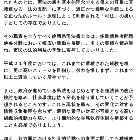
れたものとは、憲法の最も基本的理念である個人の尊重に直
接連なる「法の支配」に基づく、適正かつ透明な手続による
公正な法的ルール・原理によって判断される「司法」の担い
手としての存在でありました。
その職責を全うすべく静岡県司法書士会は、多重債務者問題
他各分野において幅広い活動を展開し、多くの実績を積み重
ね、市民の法的利益の享受に寄与してまいりました。
平成２１年度においては、これまでに蓄積された経験を糧
に、更に高いステージを目指し、努力を惜しまず、これまで
以上に邁進していく所存です。
また、政府が進めている民法をはじめとする各種法律の改正
検討を絡め、社会環境は益々変化を繰り返していくことが予
想されるところです。これら現状を鑑み、その変化に対する
情報収集整理を怠らず、適切な素早い対応が可能となる高い
組織的機動力を培い、より機能的な会務執行体制を構築する
ことも必須でありましょう。
加え、各方面における社会的活動への参画に関しても積極的