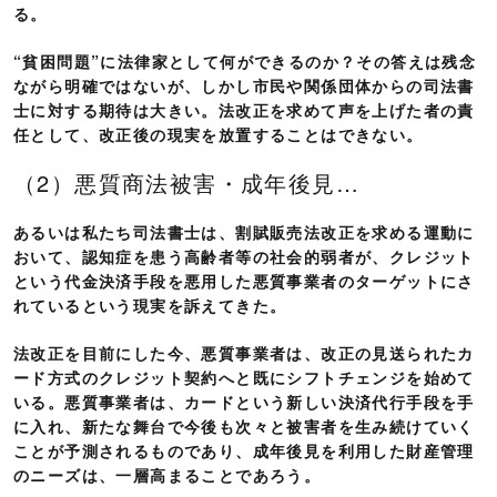
る。
“貧困問題”に法律家として何ができるのか？その答えは残念
ながら明確ではないが、しかし市民や関係団体からの司法書
士に対する期待は大きい。法改正を求めて声を上げた者の責
任として、改正後の現実を放置することはできない。
（2）悪質商法被害・成年後見…
あるいは私たち司法書士は、割賦販売法改正を求める運動に
おいて、認知症を患う高齢者等の社会的弱者が、クレジット
という代金決済手段を悪用した悪質事業者のターゲットにさ
れているという現実を訴えてきた。
法改正を目前にした今、悪質事業者は、改正の見送られたカ
ード方式のクレジット契約へと既にシフトチェンジを始めて
いる。悪質事業者は、カードという新しい決済代行手段を手
に入れ、新たな舞台で今後も次々と被害者を生み続けていく
ことが予測されるものであり、成年後見を利用した財産管理
のニーズは、一層高まることであろう。