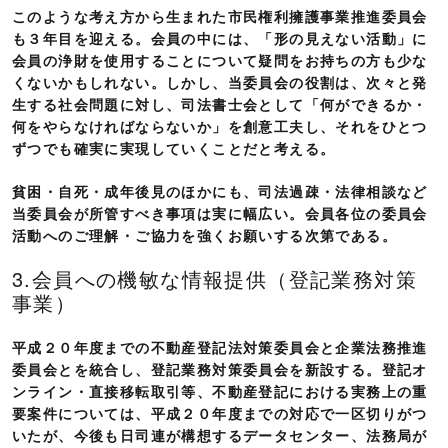
このような考え方から生まれた
市民権利擁護事業推進委員会
も３年目を迎える。会員の中には、「形の見えない活動」に
会員の浄財を使用することについて疑問をお持ちの方も少な
くないかもしれない。しかし、
当委員会の役割は、次々と発
生する社会問題に対し、司法書士会として「何ができるか・
何をやらなければならないか」を創意工夫し、それをひとつ
ずつでも確実に実現していくことだと考える。
貧困・自死・成年後見のほかにも、司法過疎・法律相談など
当委員会が所管すべき事項は実に幅広い。会員各位の委員会
活動へのご理解・ご協力を強くお願いする次第である。
3.会員への機敏な情報提供（登記業務対策
事業）
平成２０年度までの不動産登記法対策委員会と企業法務推進
委員会とを統合し、登記業務対策委員会を新設する。登記オ
ンライン・直接移転取引等、不動産登記における実務上の重
要案件については、平成２０年度までの対応で一区切りがつ
いたが、今後も日司連が構想するデータセンター、法務局が