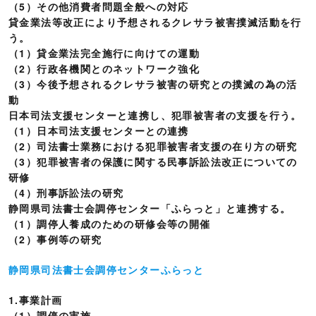
（5）その他消費者問題全般への対応
貸金業法等改正により予想されるクレサラ被害撲滅活動を行
う。
（1）貸金業法完全施行に向けての運動
（2）行政各機関とのネットワーク強化
（3）今後予想されるクレサラ被害の研究との撲滅の為の活
動
日本司法支援センターと連携し、犯罪被害者の支援を行う。
（1）日本司法支援センターとの連携
（2）司法書士業務における犯罪被害者支援の在り方の研究
（3）犯罪被害者の保護に関する民事訴訟法改正についての
研修
（4）刑事訴訟法の研究
静岡県司法書士会調停センター「ふらっと」と連携する。
（1）調停人養成のための研修会等の開催
（2）事例等の研究
静岡県司法書士会調停センターふらっと
1.事業計画
（1）調停の実施