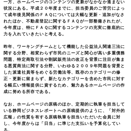
一方、ホームページのコンテンツの更新がなかなか進まない
状況にある。平成２０年度までに、担当委員のご苦労によっ
て成年後見関係のＦＡＱについては大幅な更新・追加がなさ
れたほか、不動産登記に関するＦＡＱが一部整備されたが、
今年度は、特にＦＡＱに関するコンテンツの充実に徹底的に
力を入れていきたいと考える。
昨年、ワーキングチームとして機能した公益法人関連三法に
関する分野、相変わらず市民のニーズと関心が高い多重債務
問題、特定商取引法や割賦販売法の改正を背景に注目が集ま
る悪質商法に関する分野、いわゆる２００９年問題を背景と
した派遣社員等をめぐる労働法等、既存のカテゴリーの修
正・更新に留まらず、新たなカテゴリーを含めた市民に対す
る幅広い情報提供に資するため、魅力あるホームページの作
成に努める所存である。
なお、ホームページの原稿のほか、定期的に執筆を担当して
いる静岡ビジネスレポートへの原稿提供のように、「対外的
広報」の性質を有する原稿執筆を担当いただいた会員に対
し、今年度からは「日当」に準じた支払いを予算化してい
る。