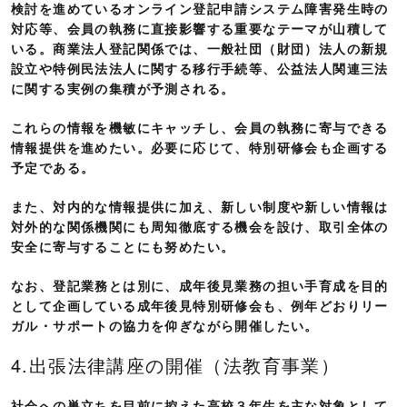
検討を進めているオンライン登記申請システム障害発生時の
対応等、会員の執務に直接影響する重要なテーマが山積して
いる。商業法人登記関係では、一般社団（財団）法人の新規
設立や特例民法法人に関する移行手続等、公益法人関連三法
に関する実例の集積が予測される。
これらの情報を機敏にキャッチし、会員の執務に寄与できる
情報提供を進めたい。必要に応じて、特別研修会も企画する
予定である。
また、対内的な情報提供に加え、新しい制度や新しい情報は
対外的な関係機関にも周知徹底する機会を設け、取引全体の
安全に寄与することにも努めたい。
なお、登記業務とは別に、成年後見業務の担い手育成を目的
として企画している成年後見特別研修会も、例年どおりリー
ガル・サポートの協力を仰ぎながら開催したい。
4.出張法律講座の開催（法教育事業）
社会への巣立ちを目前に控えた高校３年生を主な対象として