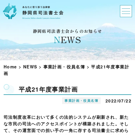
静岡県司法書士会からのお知らせ
N
EWS
Home
>
NEWS
>
事業計画・役員名簿
>
平成21年度事業計
画
平成21年度事業計画
2022/07/22
事業計画・役員名簿
司法制度改革において多くの法的システムが刷新され、新た
な市民の司法へのアクセスポイントが構築されました。そし
て、その運営面での担い手の一角に存する司法書士に求めら