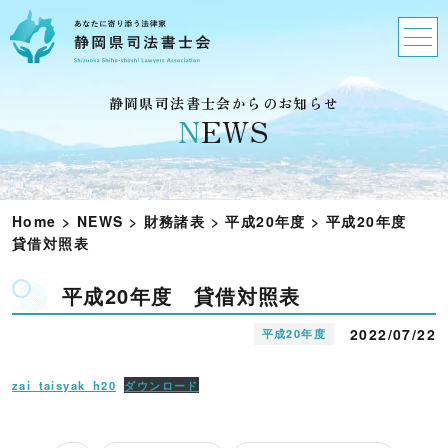
静岡県司法書士会からのお知らせ
N
EWS
Home
>
NEWS
>
財務諸表
>
平成20年度
>
平成20年度
貸借対照表
平成20年度 貸借対照表
2022/07/22
平成20年度
zai_taisyak_h20
ダウンロード