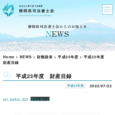
静岡県司法書士会からのお知らせ
N
EWS
Home
>
NEWS
>
財務諸表
>
平成23年度
>
平成23年度
財産目録
平成23年度 財産目録
2022/07/22
平成23年度
zai_mokur_h23
ダウンロード