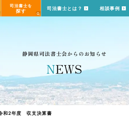
司法書士を
司法書士とは？
相談事例
探す
静岡県司法書士会からのお知らせ
N
EWS
令和2年度 収支決算書