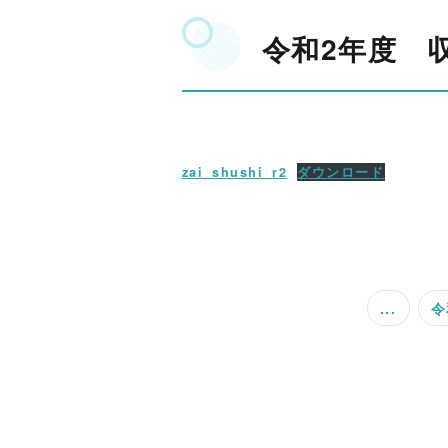
令和2年度 
zai_shushi_r2
ダウンロード
...
令