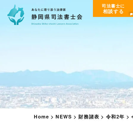
司法書士に
相談する
Home
>
NEWS
>
財務諸表
>
令和2年
>