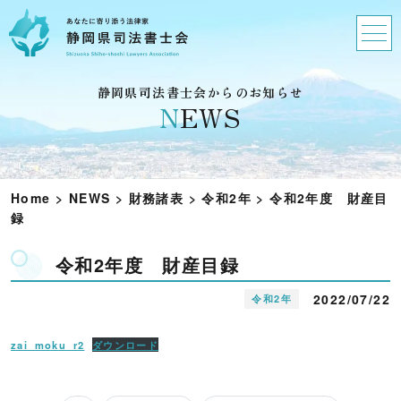
静岡県司法書士会からのお知らせ
N
EWS
Home
>
NEWS
>
財務諸表
>
令和2年
>
令和2年度 財産目
録
令和2年度 財産目録
2022/07/22
令和2年
zai_moku_r2
ダウンロード