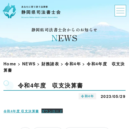
静岡県司法書士会からのお知らせ
N
EWS
Home
>
NEWS
>
財務諸表
>
令和4年
>
令和4年度 収支決
算書
令和4年度 収支決算書
2023/05/29
令和4年
令和4年度 収支決算書
ダウンロード