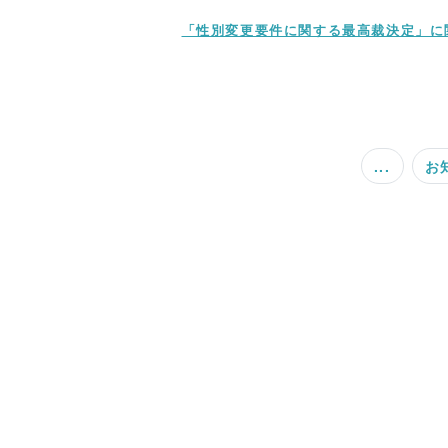
「性別変更要件に関する最高裁決定」に
...
お