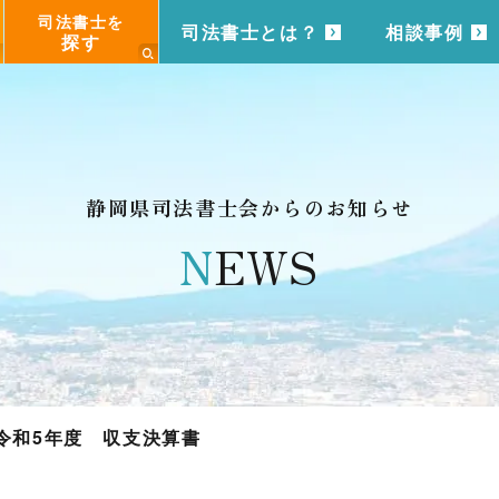
司法書士を
司法書士とは？
相談事例
探す
静岡県司法書士会からのお知らせ
N
EWS
令和5年度 収支決算書