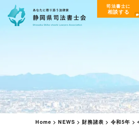
司法書士に
相談する
Home
>
NEWS
>
財務諸表
>
令和5年
>