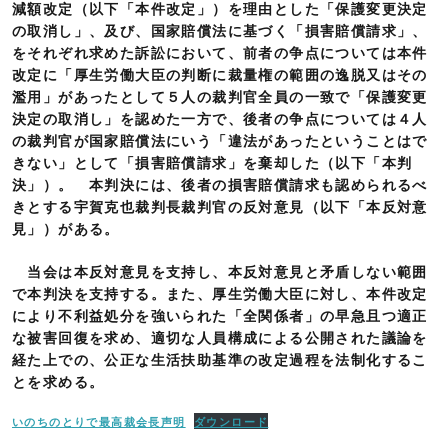
減額改定（以下「本件改定」）を理由とした「保護変更決定
の取消し」、及び、国家賠償法に基づく「損害賠償請求」、
をそれぞれ求めた訴訟において、前者の争点については本件
改定に「厚生労働大臣の判断に裁量権の範囲の逸脱又はその
濫用」があったとして５人の裁判官全員の一致で「保護変更
決定の取消し」を認めた一方で、後者の争点については４人
の裁判官が国家賠償法にいう「違法があったということはで
きない」として「損害賠償請求」を棄却した（以下「本判
決」）。 本判決には、後者の損害賠償請求も認められるべ
きとする宇賀克也裁判長裁判官の反対意見（以下「本反対意
見」）がある。
当会は本反対意見を支持し、本反対意見と矛盾しない範囲
で本判決を支持する。また、厚生労働大臣に対し、本件改定
により不利益処分を強いられた「全関係者」の早急且つ適正
な被害回復を求め、適切な人員構成による公開された議論を
経た上での、公正な生活扶助基準の改定過程を法制化するこ
とを求める。
いのちのとりで最高裁会長声明
ダウンロード