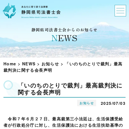
静岡県司法書士会からのお知らせ
N
EWS
Home
>
NEWS
>
お知らせ
>
「いのちのとりで裁判」最高
裁判決に関する会長声明
「いのちのとりで裁判」最高裁判決に
関する会長声明
2025/07/03
お知らせ
令和７年６月２７日、最高裁第三小法廷は、生活保護受給
者が行政処分庁に対し、生活保護法における生活扶助基準の