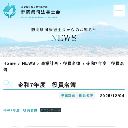
静岡県司法書士会からのお知らせ
N
EWS
Home
>
NEWS
>
事業計画・役員名簿
>
令和7年度 役員名
簿
令和7年度 役員名簿
2025/12/04
事業計画・役員名簿
令和7年度 役員名簿
ダウンロード