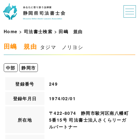
Home
>
司法書士検索
>
田
嶋
規
由
田嶋 規由
タジマ ノリヨシ
中部
静岡市
登録番号
249
登録年月日
1974/02/01
〒422-8074 静岡市駿河区南八幡町
所在地
5番15号 司法書士法人さくらリーガ
ルパートナー