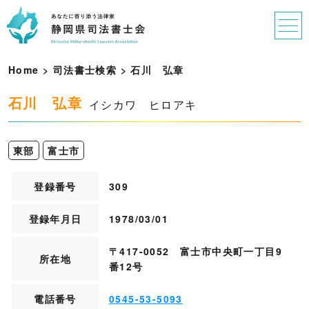
Home
>
司法書士検索
>
石
川
弘
章
石川 弘章
イシカワ ヒロアキ
東部
富士市
登録番号
309
登録年月日
1978/03/01
〒417-0052 富士市中央町一丁目9
所在地
番12号
電話番号
0545-53-5093