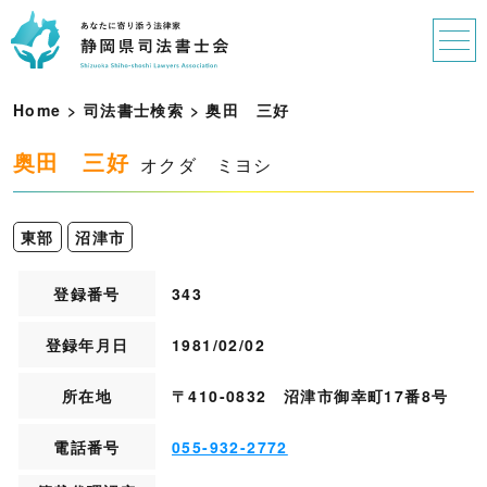
Home
>
司法書士検索
>
奥
田
三
好
奥田 三好
オクダ ミヨシ
東部
沼津市
登録番号
343
登録年月日
1981/02/02
所在地
〒410-0832 沼津市御幸町17番8号
電話番号
055-932-2772