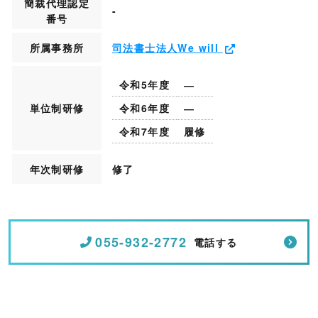
簡裁代理認定
-
番号
所属事務所
司法書士法人We will
令和5年度
―
単位制研修
令和6年度
―
令和7年度
履修
年次制研修
修了
055-932-2772
電話する