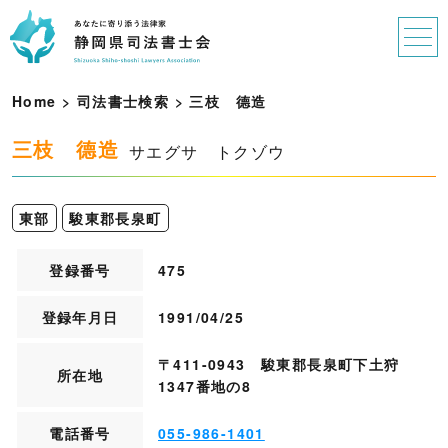
Home
>
司法書士検索
>
三
枝
德
造
三枝 德造
サエグサ トクゾウ
東部
駿東郡長泉町
登録番号
475
登録年月日
1991/04/25
〒411-0943 駿東郡長泉町下土狩
所在地
1347番地の8
電話番号
055-986-1401