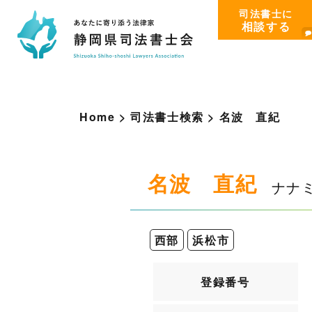
司法書士に
相談する
Home
>
司法書士検索
>
名
波
直
紀
名波 直紀
ナナ
西部
浜松市
登録番号