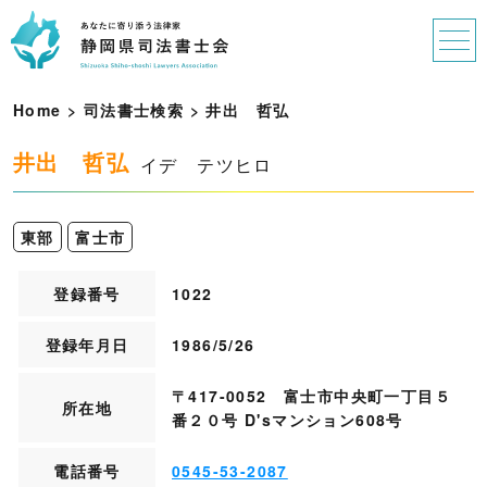
Home
>
司法書士検索
>
井
出
哲
弘
井出 哲弘
イデ テツヒロ
東部
富士市
登録番号
1022
登録年月日
1986/5/26
〒417-0052 富士市中央町一丁目５
所在地
番２０号 D'sマンション608号
電話番号
0545-53-2087