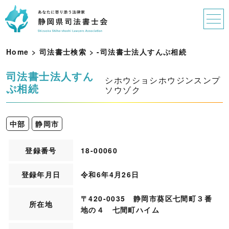
Home
>
司法書士検索
>
-
司
法
書
士
法
人
す
ん
ぷ
相
続
司法書士法人すん
シホウショシホウジンスンプ
ぷ相続
ソウゾク
中部
静岡市
登録番号
18-00060
登録年月日
令和6年4月26日
〒420-0035 静岡市葵区七間町３番
所在地
地の４ 七間町ハイム