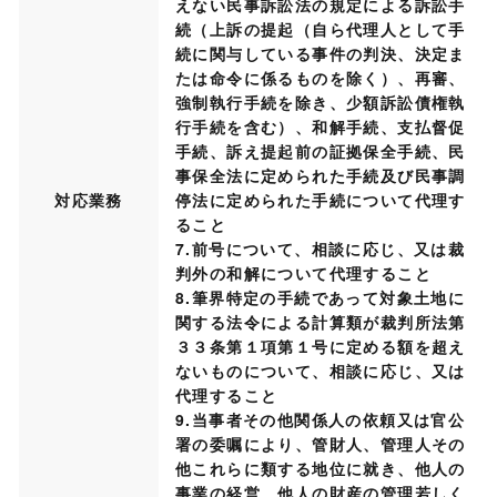
えない民事訴訟法の規定による訴訟手
続（上訴の提起（自ら代理人として手
続に関与している事件の判決、決定ま
たは命令に係るものを除く）、再審、
強制執行手続を除き、少額訴訟債権執
行手続を含む）、和解手続、支払督促
手続、訴え提起前の証拠保全手続、民
事保全法に定められた手続及び民事調
対応業務
停法に定められた手続について代理す
ること
7.前号について、相談に応じ、又は裁
判外の和解について代理すること
8.筆界特定の手続であって対象土地に
関する法令による計算類が裁判所法第
３３条第１項第１号に定める額を超え
ないものについて、相談に応じ、又は
代理すること
9.当事者その他関係人の依頼又は官公
署の委嘱により、管財人、管理人その
他これらに類する地位に就き、他人の
事業の経営、他人の財産の管理若しく