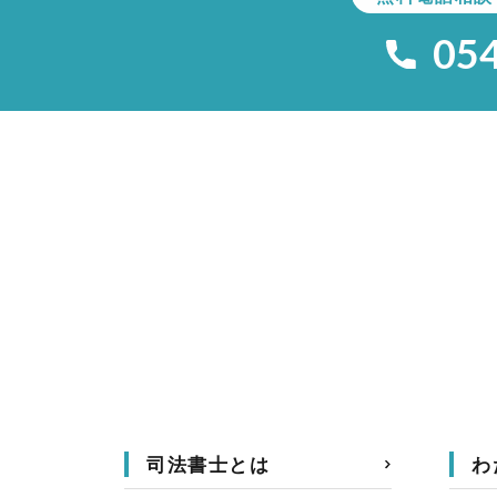
05
司法書士とは
わ