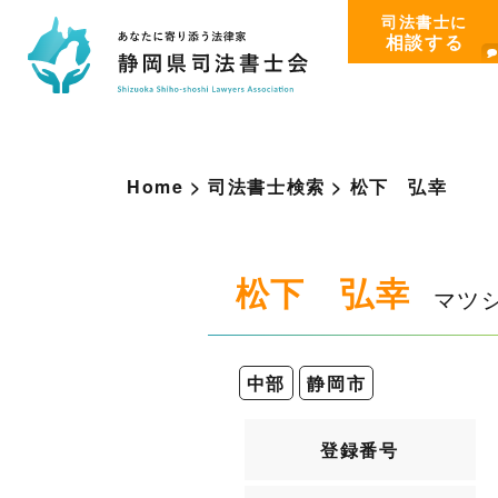
司法書士に
相談する
Home
>
司法書士検索
>
松
下
弘
幸
松下 弘幸
マツ
中部
静岡市
登録番号