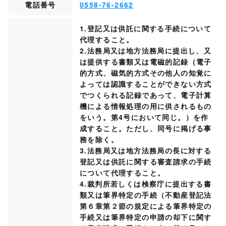
電話番号
0558-76-2662
1.登記又は供託に関する手続について
代理すること。
2.法務局又は地方法務局に提出し、又
は提供する書類又は電磁的記録（電子
的方式、磁気的方式その他人の知覚に
よっては認識することができない方式
でつくられる記録であって、電子計算
機による情報処理の用に供されるもの
をいう。第4号において同じ。）を作
成すること。ただし、同号に掲げる事
務を除く。
3.法務局又は地方法務局の長に対する
登記又は供託に関する審査請求の手続
について代理すること。
4.裁判所若しくは検察庁に提出する書
類又は筆界特定の手続（不動産登記法
第６章第２節の規定による筆界特定の
手続又は筆界特定の申請の却下に関す