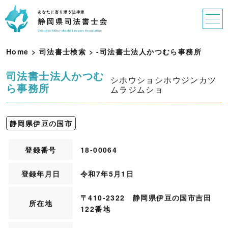
Home
>
司法書士検索
>
-
司
法
書
士
法
人
か
つ
む
ら
事
務
所
司法書士法人かつむ
シホウショシホウジンカツ
ら事務所
ムラジムショ
静岡県伊豆の国市
登録番号
18-00064
登録年月日
令和7年5月1日
〒410-2322 静岡県伊豆の国市吉田
所在地
122番地