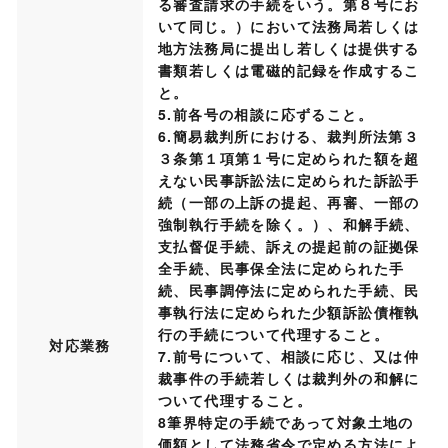
る審査請求の手続をいう。第８号にお
いて同じ。）において法務局若しくは
地方法務局に提出し若しくは提供する
書類若しくは電磁的記録を作成するこ
と。
5.前各号の相談に応ずること。
6.簡易裁判所における、裁判所法第３
３条第１項第１号に定められた額を超
えない民事訴訟法に定められた訴訟手
続（一部の上訴の提起、再審、一部の
強制執行手続を除く。）、和解手続、
支払督促手続、訴えの提起前の証拠保
全手続、民事保全法に定められた手
続、民事調停法に定められた手続、民
事執行法に定められた少額訴訟債権執
行の手続について代理すること。
対応業務
7.前号について、相談に応じ、又は仲
裁事件の手続若しくは裁判外の和解に
ついて代理すること。
8筆界特定の手続であって対象土地の
価額として法務省令で定める方法によ