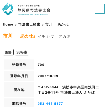
Home
>
司法書士検索
>
市
川
あ
か
ね
市川 あかね
イチカワ アカネ
西部
浜松市
登録番号
700
登録年月日
2007/10/09
〒432-8044 浜松市中央区南浅田二
所在地
丁目2番11号 司法書士法人 ふたば
電話番号
053-444-5677