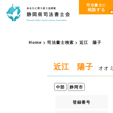
司法書士に
相談する
Home
>
司法書士検索
>
近
江
陽
子
近江 陽子
オオ
中部
静岡市
登録番号