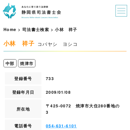
Home
>
司法書士検索
>
小
林
祥
子
小林 祥子
コバヤシ ヨシコ
中部
焼津市
登録番号
733
登録年月日
2009/01/08
〒425-0072 焼津市大住280番地の
所在地
3
電話番号
054-631-6101