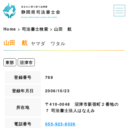
Home
>
司法書士検索
>
山
田
航
山田 航
ヤマダ ワタル
東部
沼津市
登録番号
769
登録年月日
2006/10/23
〒410-0048 沼津市新宿町２番地の
所在地
７ 司法書士法人はなえみ
電話番号
055-923-6026