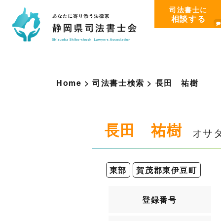
司法書士に
相談する
Home
>
司法書士検索
>
長
田
祐
樹
長田 祐樹
オサ
東部
賀茂郡東伊豆町
登録番号