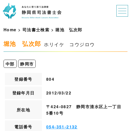
Home
>
司法書士検索
>
堀
池
弘
次
郎
堀池 弘次郎
ホリイケ コウジロウ
中部
静岡市
登録番号
804
登録年月日
2012/03/22
〒424-0827 静岡市清水区上一丁目
所在地
5番10号
電話番号
054-351-2132