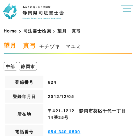
Home
>
司法書士検索
>
望
月
真
弓
望月 真弓
モチヅキ マユミ
中部
静岡市
登録番号
824
登録年月日
2012/12/05
〒421-1212 静岡市葵区千代一丁目
所在地
14番25号
電話番号
054-340-0500