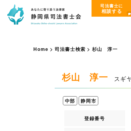
司法書士に
相談する
Home
>
司法書士検索
>
杉
山
淳
一
杉山 淳一
スギ
中部
静岡市
登録番号