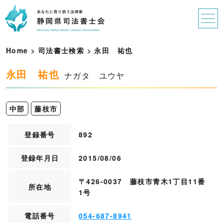
Home
>
司法書士検索
>
永
田
祐
也
永田 祐也
ナガタ ユウヤ
中部
藤枝市
登録番号
892
登録年月日
2015/08/06
〒426-0037 藤枝市青木1丁目11番
所在地
1号
電話番号
054-687-8941