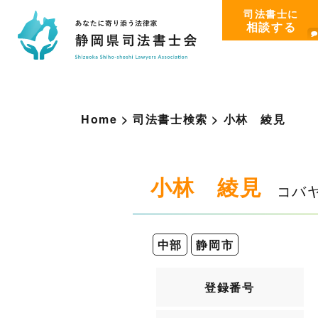
司法書士に
相談する
Home
>
司法書士検索
>
小
林
綾
見
小林 綾見
コバ
中部
静岡市
登録番号