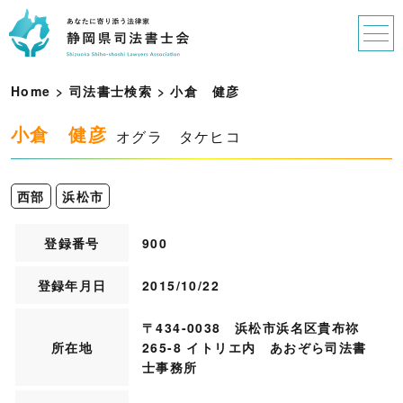
Home
>
司法書士検索
>
小
倉
健
彦
小倉 健彦
オグラ タケヒコ
西部
浜松市
登録番号
900
登録年月日
2015/10/22
〒434-0038 浜松市浜名区貴布祢
所在地
265-8 イトリエ内 あおぞら司法書
士事務所