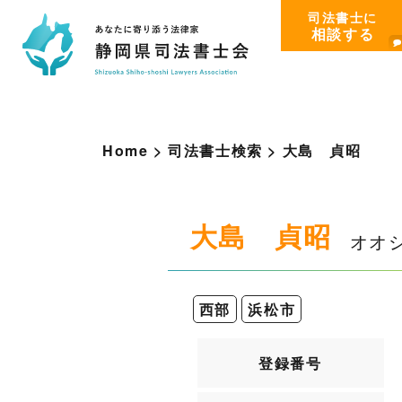
司法書士に
相談する
Home
>
司法書士検索
>
大
島
貞
昭
大島 貞昭
オオ
西部
浜松市
登録番号