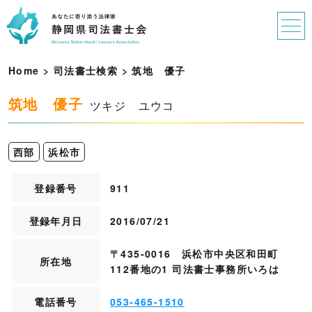
Home
>
司法書士検索
>
筑
地
優
子
筑地 優子
ツキジ ユウコ
西部
浜松市
登録番号
911
登録年月日
2016/07/21
〒435-0016 浜松市中央区和田町
所在地
112番地の1 司法書士事務所いろは
電話番号
053-465-1510