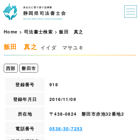
Home
>
司法書士検索
>
飯
田
真
之
飯田 真之
イイダ マサユキ
西部
磐田市
登録番号
918
登録年月日
2016/11/09
所在地
〒438-0824 磐田市赤池32番地2
電話番号
0538-30-7253