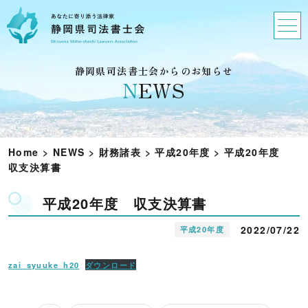
静岡県司法書士会からのお知らせ
N
EWS
Home
>
NEWS
>
財務諸表
>
平成20年度
>
平成20年度
収支決算書
平成20年度 収支決算書
2022/07/22
平成20年度
zai_syuuke_h20
ダウンロード