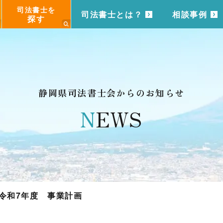
司法書士を
司法書士とは？
相談事例
探す
静岡県司法書士会からのお知らせ
N
EWS
令和7年度 事業計画